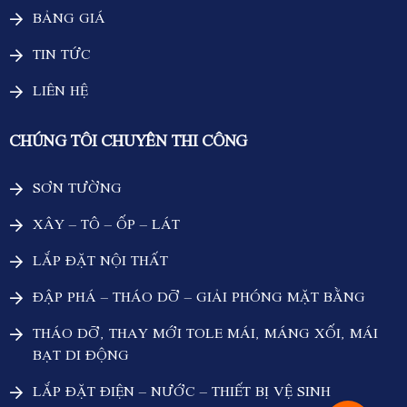
BẢNG GIÁ
TIN TỨC
LIÊN HỆ
CHÚNG TÔI CHUYÊN THI CÔNG
SƠN TƯỜNG
XÂY – TÔ – ỐP – LÁT
LẮP ĐẶT NỘI THẤT
ĐẬP PHÁ – THÁO DỠ – GIẢI PHÓNG MẶT BẰNG
THÁO DỠ, THAY MỚI TOLE MÁI, MÁNG XỐI, MÁI
BẠT DI ĐỘNG
LẮP ĐẶT ĐIỆN – NƯỚC – THIẾT BỊ VỆ SINH